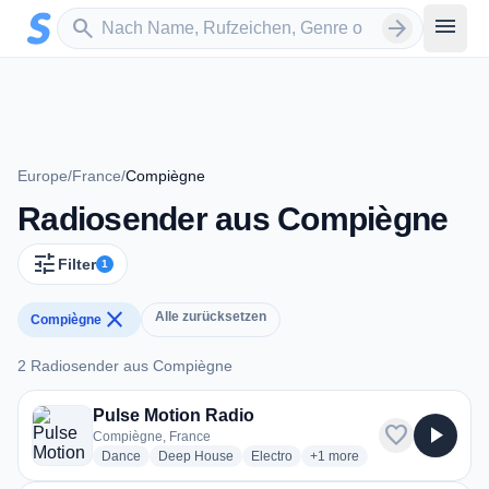
Zum Hauptinhalt springen
Sender suchen
menu
search
arrow_forward
Europe
/
France
/
Compiègne
Radiosender aus Compiègne
tune
Filter
1
close
Alle zurücksetzen
Compiègne
2 Radiosender aus Compiègne
2 Radiosender aus Compiègne
Pulse Motion Radio
favorite
play_arrow
Compiègne, France
radio stations
radio stations
radio stations
more genres for Pulse Moti
Dance
Deep House
Electro
+1
more