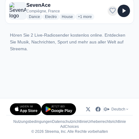
SevenAce
favorite
play_arrow
Compiègne, France
radio stations
radio stations
radio stations
more genres for SevenAce
Dance
Electro
House
+1
more
Hören Sie 2 Live-Radiosender kostenlos online. Entdecken
Sie Musik, Nachrichten, Sport und mehr aus aller Welt auf
Streema.
LADEN IM
JETZT BEI
Deutsch
App Store
Google Play
Nutzungsbedingungen
Datenschutzrichtlinie
Urheberrechtsrichtlinie
(öffnet in neuem Tab)
AdChoices
© 2026 Streema, Inc. Alle Rechte vorbehalten