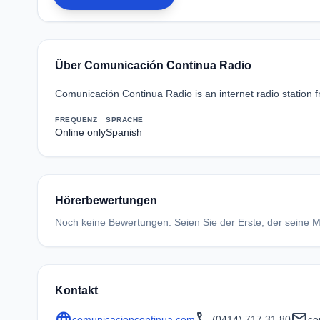
Über Comunicación Continua Radio
Comunicación Continua Radio is an internet radio station 
FREQUENZ
SPRACHE
Online only
Spanish
Hörerbewertungen
Noch keine Bewertungen. Seien Sie der Erste, der seine Me
Kontakt
language
call
mail
comunicacioncontinua.com
(0414) 717 31 80
co