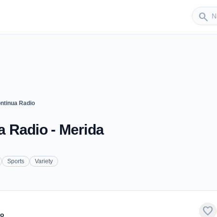
Sender
search
ntinua Radio
 Radio - Merida
Sports
Variety
favorite
io