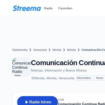
Zum Hauptinhalt springen
Radio
Favoriten
chevron_right
chevron_right
chevron_right
chevron_right
Südamerika
Venezuela
Merida
Merida
Comunicación Co
Comunicación Continua
Noticias, Información y Buena Música
place
Merida, Merida, Venezuela
Information
News
LIVE
play_arrow
Radio hören
Comunicación Continua Rad