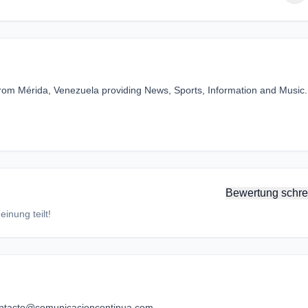
from Mérida, Venezuela providing News, Sports, Information and Music.
Bewertung schre
inung teilt!
ntacto@comunicacioncontinua.com