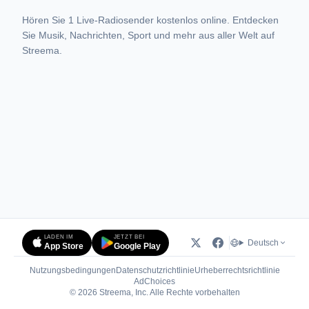
Hören Sie 1 Live-Radiosender kostenlos online. Entdecken
Sie Musik, Nachrichten, Sport und mehr aus aller Welt auf
Streema.
LADEN IM
JETZT BEI
Deutsch
App Store
Google Play
Nutzungsbedingungen
Datenschutzrichtlinie
Urheberrechtsrichtlinie
(öffnet in neuem Tab)
AdChoices
© 2026 Streema, Inc. Alle Rechte vorbehalten