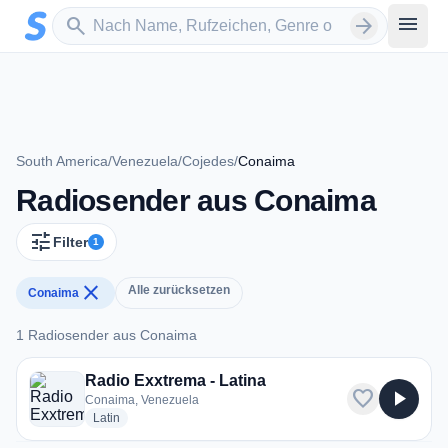
Zum Hauptinhalt springen
Sender suchen
menu
search
arrow_forward
South America
/
Venezuela
/
Cojedes
/
Conaima
Radiosender aus Conaima
tune
Filter
1
close
Alle zurücksetzen
Conaima
1 Radiosender aus Conaima
1 Radiosender aus Conaima
Radio Exxtrema - Latina
favorite
play_arrow
Conaima, Venezuela
radio stations
Latin