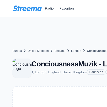
Zum Hauptinhalt springen
Radio
Favoriten
chevron_right
chevron_right
chevron_right
chevron_right
Europa
United Kingdom
England
London
Conciousness
ConciousnessMuzik - 
place
London, England, United Kingdom
Caribbean