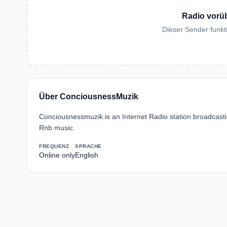
Radio vorü
Dieser Sender funkti
Über ConciousnessMuzik
Conciousnessmuzik is an Internet Radio station broadcas
Rnb music.
FREQUENZ
SPRACHE
Online only
English