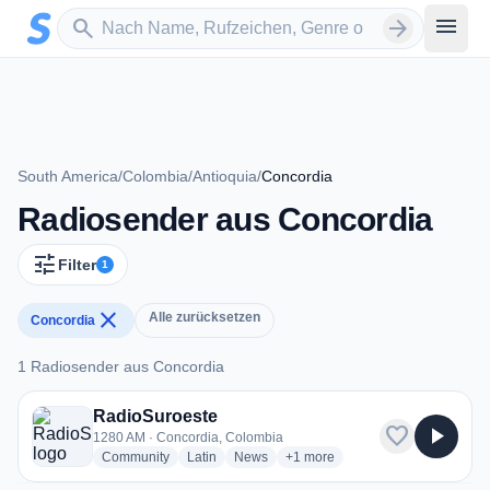
Zum Hauptinhalt springen
Sender suchen
menu
search
arrow_forward
South America
/
Colombia
/
Antioquia
/
Concordia
Radiosender aus Concordia
tune
Filter
1
close
Alle zurücksetzen
Concordia
1 Radiosender aus Concordia
1 Radiosender aus Concordia
RadioSuroeste
favorite
play_arrow
1280 AM · Concordia, Colombia
radio stations
radio stations
radio stations
more genres for RadioSuroeste
Community
Latin
News
+1
more