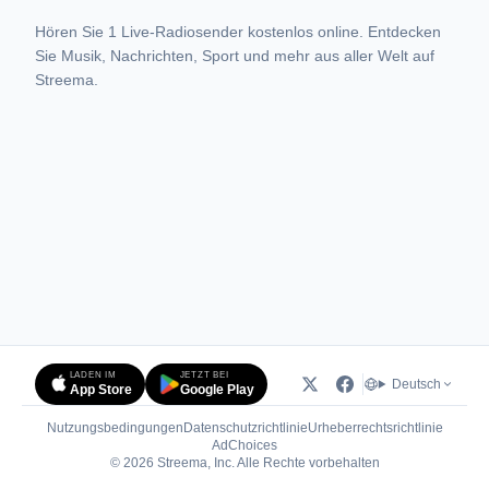
Hören Sie 1 Live-Radiosender kostenlos online. Entdecken
Sie Musik, Nachrichten, Sport und mehr aus aller Welt auf
Streema.
LADEN IM
JETZT BEI
Deutsch
App Store
Google Play
Nutzungsbedingungen
Datenschutzrichtlinie
Urheberrechtsrichtlinie
(öffnet in neuem Tab)
AdChoices
© 2026 Streema, Inc. Alle Rechte vorbehalten