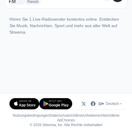
radio stations
French
Hören Sie 1 Live-Radiosender kostenlos online. Entdecken
Sie Musik, Nachrichten, Sport und mehr aus aller Welt auf
Streema.
LADEN IM
JETZT BEI
Deutsch
App Store
Google Play
Nutzungsbedingungen
Datenschutzrichtlinie
Urheberrechtsrichtlinie
(öffnet in neuem Tab)
AdChoices
© 2026 Streema, Inc. Alle Rechte vorbehalten