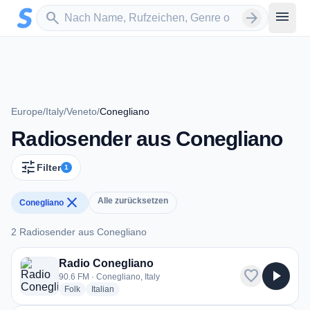
Zum Hauptinhalt springen
Sender suchen
menu
search
arrow_forward
Europe
/
Italy
/
Veneto
/
Conegliano
Radiosender aus Conegliano
tune
Filter
1
close
Alle zurücksetzen
Conegliano
2 Radiosender aus Conegliano
2 Radiosender aus Conegliano
Radio Conegliano
favorite
play_arrow
90.6 FM · Conegliano, Italy
radio stations
radio stations
Folk
Italian