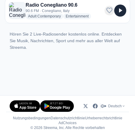
Radio Conegliano 90.6
favorite
play_arrow
90.6 FM · Conegliano, Italy
radio stations
radio stations
Adult Contemporary
Entertainment
Hören Sie 2 Live-Radiosender kostenlos online. Entdecken
Sie Musik, Nachrichten, Sport und mehr aus aller Welt auf
Streema.
LADEN IM
JETZT BEI
Deutsch
App Store
Google Play
Nutzungsbedingungen
Datenschutzrichtlinie
Urheberrechtsrichtlinie
(öffnet in neuem Tab)
AdChoices
© 2026 Streema, Inc. Alle Rechte vorbehalten