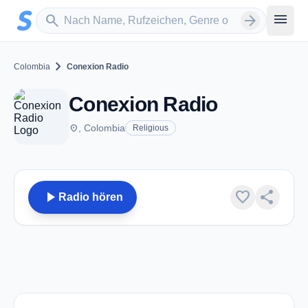
Zum Hauptinhalt springen
Sender suchen
menu
search
arrow_forward
chevron_right
Colombia
Conexion Radio
Conexion Radio
place
, Colombia
Religious
play_arrow
favorite
share
Radio hören