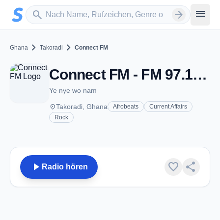
Zum Hauptinhalt springen
Sender suchen
menu
search
arrow_forward
chevron_right
chevron_right
Ghana
Takoradi
Connect FM
Connect FM - FM 97.1 - Takoradi
Ye nye wo nam
place
Takoradi, Ghana
Afrobeats
Current Affairs
Rock
play_arrow
favorite
share
Radio hören