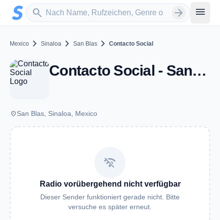
Zum Hauptinhalt springen
Sender suchen
menu
search
arrow_forward
chevron_right
chevron_right
chevron_right
Mexico
Sinaloa
San Blas
Contacto Social
Contacto Social - San Blas, SI
place
San Blas, Sinaloa, Mexico
wifi_off
Radio vorübergehend nicht verfügbar
Dieser Sender funktioniert gerade nicht. Bitte
versuche es später erneut.