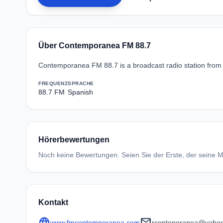
Über Contemporanea FM 88.7
Contemporanea FM 88.7 is a broadcast radio station from
FREQUENZ
SPRACHE
88.7 FM
Spanish
Hörerbewertungen
Noch keine Bewertungen. Seien Sie der Erste, der seine Me
Kontakt
language
mail
www.fmcontemporanea.com
rconteporanea@yahoo