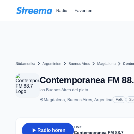
Zum Hauptinhalt springen
Radio
Favoriten
chevron_right
chevron_right
chevron_right
chevron_right
Südamerika
Argentinien
Buenos Aires
Magdalena
Conte
Contemporanea FM 88.7
los Buenos Aires del plata
place
Magdalena, Buenos Aires, Argentina
Folk
Sp
LIVE
play_arrow
Radio hören
Contemporanea FM 88.7