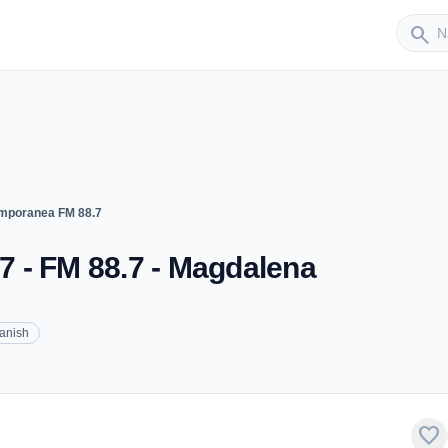
Sender
search
mporanea FM 88.7
 - FM 88.7 - Magdalena
anish
favorite