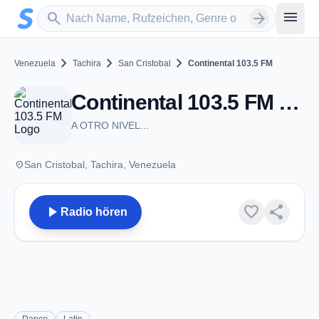
Zum Hauptinhalt springen
Sender suchen
menu
search
arrow_forward
chevron_right
chevron_right
chevron_right
Venezuela
Tachira
San Cristobal
Continental 103.5 FM
Continental 103.5 FM - FM 103.5 - San Cristobal
A OTRO NIVEL...
place
San Cristobal, Tachira, Venezuela
play_arrow
favorite
share
Radio hören