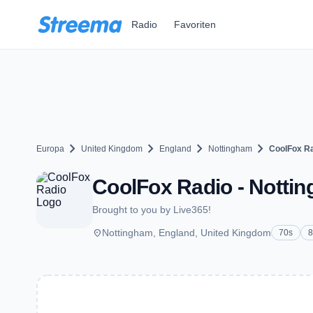
Zum Hauptinhalt springen
Radio
Favoriten
chevron_right
chevron_right
chevron_right
chevron_right
Europa
United Kingdom
England
Nottingham
CoolFox R
CoolFox Radio - Notti
Brought to you by Live365!
place
Nottingham, England, United Kingdom
70s
8