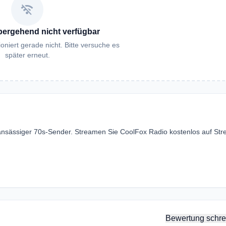
wifi_off
bergehend nicht verfügbar
oniert gerade nicht. Bitte versuche es
später erneut.
 ansässiger 70s-Sender. Streamen Sie CoolFox Radio kostenlos auf St
Bewertung schre