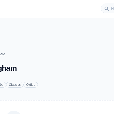
Sender
search
adio
ngham
0s
Classics
Oldies