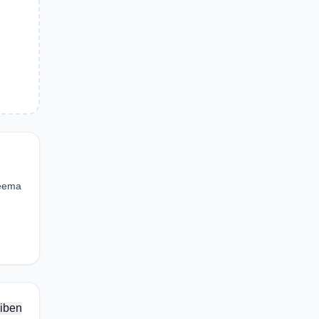
reema
iben