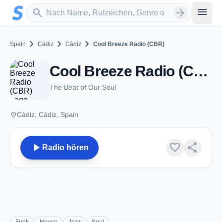
Zum Hauptinhalt springen
Sender suchen
menu
search
arrow_forward
chevron_right
chevron_right
chevron_right
Spain
Cádiz
Cádiz
Cool Breeze Radio (CBR)
Cool Breeze Radio (CBR) - Cádiz
The Beat of Our Soul
place
Cádiz, Cádiz, Spain
play_arrow
favorite
share
Radio hören