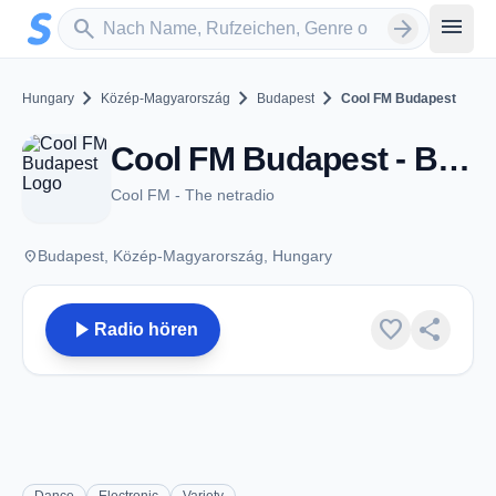
Zum Hauptinhalt springen
Sender suchen
menu
search
arrow_forward
chevron_right
chevron_right
chevron_right
Hungary
Közép-Magyarország
Budapest
Cool FM Budapest
Cool FM Budapest - Budapest
Cool FM - The netradio
place
Budapest, Közép-Magyarország, Hungary
play_arrow
favorite
share
Radio hören