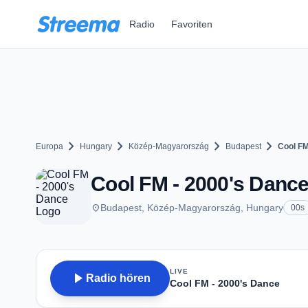
Zum Hauptinhalt springen
Radio
Favoriten
chevron_right
chevron_right
chevron_right
chevron_right
Europa
Hungary
Közép-Magyarország
Budapest
Cool FM
Cool FM - 2000's Dance
place
Budapest, Közép-Magyarország, Hungary
00s
LIVE
play_arrow
Radio hören
Cool FM - 2000's Dance