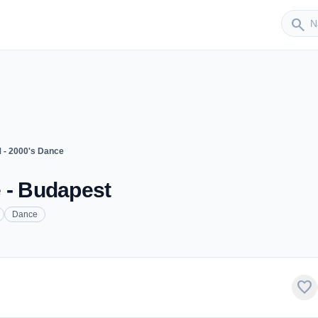
Sender
search
 - 2000's Dance
 - Budapest
Dance
favorite