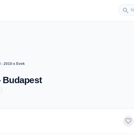
Sender
search
 - 2010-s Evek
- Budapest
favorite