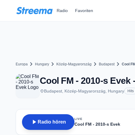
Zum Hauptinhalt springen
Radio
Favoriten
chevron_right
chevron_right
chevron_right
chevron_right
Europa
Hungary
Közép-Magyarország
Budapest
Cool FM
Cool FM - 2010-s Evek 
place
Budapest, Közép-Magyarország, Hungary
Hits
LIVE
play_arrow
Radio hören
Cool FM - 2010-s Evek