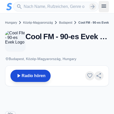
Zum Hauptinhalt springen
Sender suchen
menu
search
arrow_forward
chevron_right
chevron_right
chevron_right
Hungary
Közép-Magyarország
Budapest
Cool FM - 90-es Evek
Cool FM - 90-es Evek - Budapest
place
Budapest, Közép-Magyarország, Hungary
play_arrow
favorite
share
Radio hören