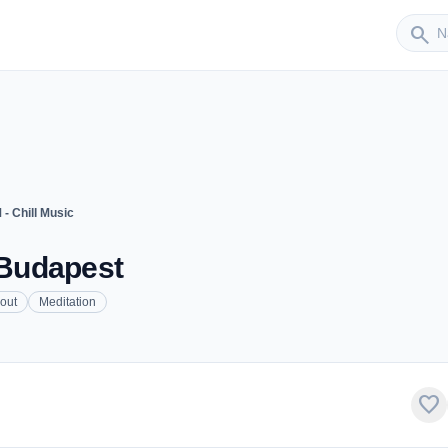
Sender
search
 - Chill Music
 Budapest
lout
Meditation
favorite