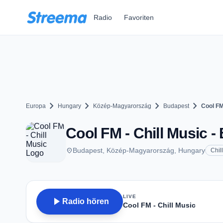
Zum Hauptinhalt springen
Radio
Favoriten
chevron_right
chevron_right
chevron_right
chevron_right
Europa
Hungary
Közép-Magyarország
Budapest
Cool FM
Cool FM - Chill Music -
place
Budapest, Közép-Magyarország, Hungary
Chil
LIVE
play_arrow
Radio hören
Cool FM - Chill Music