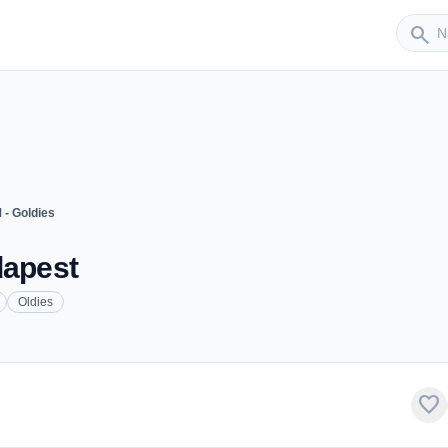
Sender
search
 - Goldies
dapest
Oldies
favorite