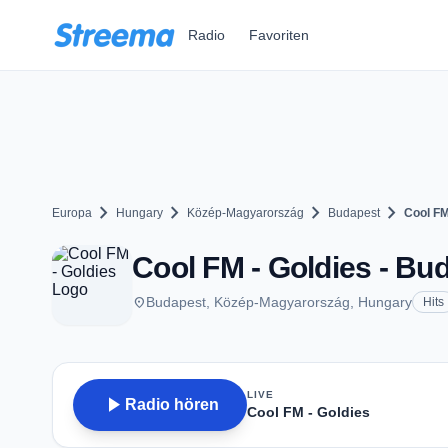
Zum Hauptinhalt springen
Radio
Favoriten
chevron_right
chevron_right
chevron_right
chevron_right
Europa
Hungary
Közép-Magyarország
Budapest
Cool FM
Cool FM - Goldies - Bu
place
Budapest, Közép-Magyarország, Hungary
Hits
LIVE
play_arrow
Radio hören
Cool FM - Goldies