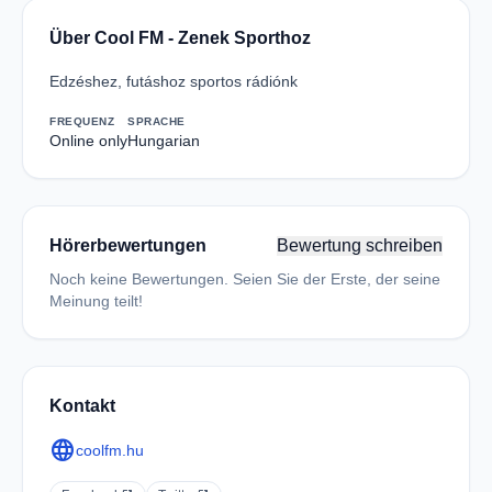
Über Cool FM - Zenek Sporthoz
Edzéshez, futáshoz sportos rádiónk
FREQUENZ
SPRACHE
Online only
Hungarian
Hörerbewertungen
Bewertung schreiben
Noch keine Bewertungen. Seien Sie der Erste, der seine
Meinung teilt!
Kontakt
language
coolfm.hu