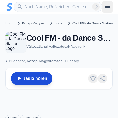
Zum Hauptinhalt springen
Sender suchen
menu
search
arrow_forward
chevron_right
chevron_right
chevron_right
Hungary
Közép-Magyarország
Budapest
Cool FM - da Dance Station
Cool FM - da Dance Station - Budapest
Változatlanul Változatosak Vagyunk!
place
Budapest, Közép-Magyarország, Hungary
play_arrow
favorite
share
Radio hören