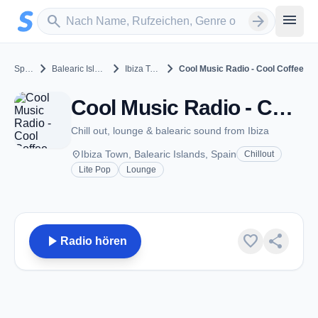
Zum Hauptinhalt springen
Sender suchen
menu
search
arrow_forward
chevron_right
chevron_right
chevron_right
Spain
Balearic Islands
Ibiza Town
Cool Music Radio - Cool Coffee
Cool Music Radio - Cool Coffee - Ibiza Town
Chill out, lounge & balearic sound from Ibiza
place
Ibiza Town, Balearic Islands, Spain
Chillout
Lite Pop
Lounge
play_arrow
favorite
share
Radio hören