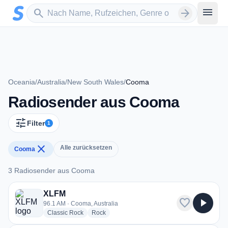
Zum Hauptinhalt springen
Sender suchen
menu
search
arrow_forward
Oceania
/
Australia
/
New South Wales
/
Cooma
Radiosender aus Cooma
tune
Filter
1
close
Alle zurücksetzen
Cooma
3 Radiosender aus Cooma
3 Radiosender aus Cooma
XLFM
favorite
play_arrow
96.1 AM · Cooma, Australia
radio stations
radio stations
Classic Rock
Rock