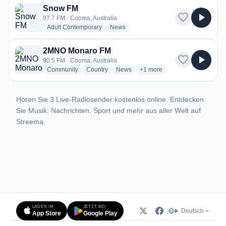
Snow FM
favorite
play_arrow
97.7 FM · Cooma, Australia
radio stations
radio stations
Adult Contemporary
News
2MNO Monaro FM
favorite
play_arrow
90.5 FM · Cooma, Australia
radio stations
radio stations
radio stations
more genres for 2MNO Mona
Community
Country
News
+1
more
Hören Sie 3 Live-Radiosender kostenlos online. Entdecken
Sie Musik, Nachrichten, Sport und mehr aus aller Welt auf
Streema.
LADEN IM
JETZT BEI
Deutsch
App Store
Google Play