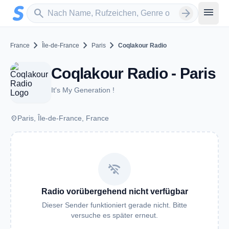
Zum Hauptinhalt springen
Sender suchen
menu
search
arrow_forward
chevron_right
chevron_right
chevron_right
France
Île-de-France
Paris
Coqlakour Radio
Coqlakour Radio - Paris
It's My Generation !
place
Paris, Île-de-France, France
wifi_off
Radio vorübergehend nicht verfügbar
Dieser Sender funktioniert gerade nicht. Bitte
versuche es später erneut.