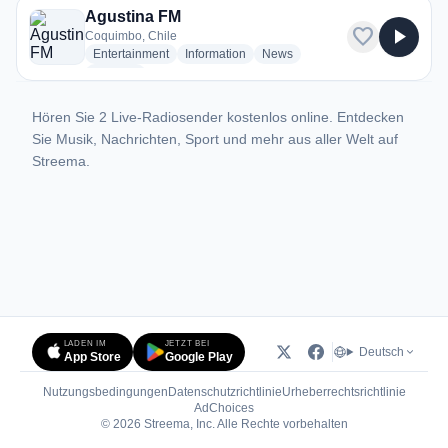
Agustina FM
favorite
play_arrow
Coquimbo, Chile
radio stations
radio stations
radio stations
Entertainment
Information
News
more genres for Agustina FM
+1
more
Hören Sie 2 Live-Radiosender kostenlos online. Entdecken
Sie Musik, Nachrichten, Sport und mehr aus aller Welt auf
Streema.
LADEN IM
JETZT BEI
Deutsch
App Store
Google Play
Nutzungsbedingungen
Datenschutzrichtlinie
Urheberrechtsrichtlinie
(öffnet in neuem Tab)
AdChoices
© 2026 Streema, Inc. Alle Rechte vorbehalten