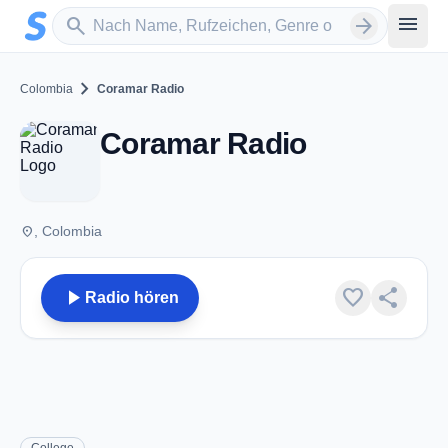
Zum Hauptinhalt springen
Sender suchen
menu
search
arrow_forward
chevron_right
Colombia
Coramar Radio
Coramar Radio
place
, Colombia
play_arrow
favorite
share
Radio hören