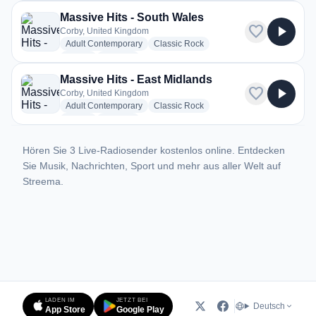
Massive Hits - South Wales
favorite
play_arrow
Corby, United Kingdom
radio stations
radio stations
Adult Contemporary
Classic Rock
radio stations
more genres for Massive Hits - South Wales
Dance
+2
more
Massive Hits - East Midlands
favorite
play_arrow
Corby, United Kingdom
radio stations
radio stations
Adult Contemporary
Classic Rock
radio stations
more genres for Massive Hits - East Midlands
Dance
+2
more
Hören Sie 3 Live-Radiosender kostenlos online. Entdecken
Sie Musik, Nachrichten, Sport und mehr aus aller Welt auf
Streema.
LADEN IM
JETZT BEI
Deutsch
App Store
Google Play