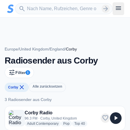
Zum Hauptinhalt springen
Sender suchen
menu
search
arrow_forward
Europe
/
United Kingdom
/
England
/
Corby
Radiosender aus Corby
tune
Filter
1
close
Alle zurücksetzen
Corby
3 Radiosender aus Corby
3 Radiosender aus Corby
Corby Radio
favorite
play_arrow
96.3 FM · Corby, United Kingdom
radio stations
radio stations
radio stations
Adult Contemporary
Pop
Top 40