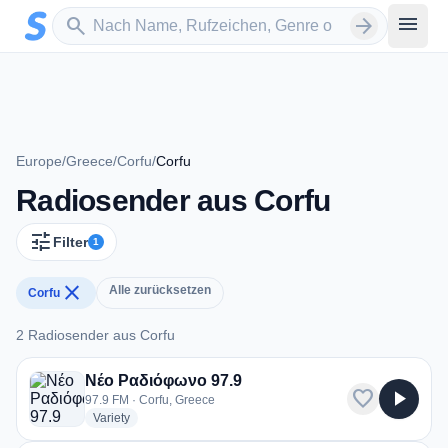
Zum Hauptinhalt springen
Sender suchen
menu
search
arrow_forward
Europe
/
Greece
/
Corfu
/
Corfu
Radiosender aus Corfu
tune
Filter
1
close
Alle zurücksetzen
Corfu
2 Radiosender aus Corfu
2 Radiosender aus Corfu
Νέο Ραδιόφωνο 97.9
favorite
play_arrow
97.9 FM · Corfu, Greece
radio stations
Variety