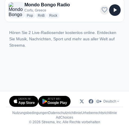
Mondo Bongo Radio
favorite
play_arrow
Corfu, Greece
radio stations
radio stations
radio stations
Pop
RnB
Rock
Hören Sie 2 Live-Radiosender kostenlos online. Entdecken
Sie Musik, Nachrichten, Sport und mehr aus aller Welt auf
Streema.
LADEN IM
JETZT BEI
Deutsch
App Store
Google Play
Nutzungsbedingungen
Datenschutzrichtlinie
Urheberrechtsrichtlinie
(öffnet in neuem Tab)
AdChoices
© 2026 Streema, Inc. Alle Rechte vorbehalten