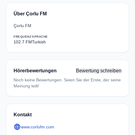
Über Çorlu FM
Çorlu FM
FREQUENZ
SPRACHE
102.7 FM
Turkish
Hörerbewertungen
Bewertung schreiben
Noch keine Bewertungen. Seien Sie der Erste, der seine
Meinung teilt!
Kontakt
language
www.corlufm.com