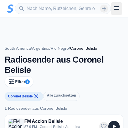
Zum Hauptinhalt springen
Sender suchen
menu
search
arrow_forward
South America
/
Argentina
/
Rio Negro
/
Coronel Belisle
Radiosender aus Coronel
Belisle
tune
Filter
1
close
Alle zurücksetzen
Coronel Belisle
1 Radiosender aus Coronel Belisle
1 Radiosender aus Coronel Belisle
FM Accion Belisle
favorite
play_arrow
87.9 FM · Coronel Belisle, Argentina