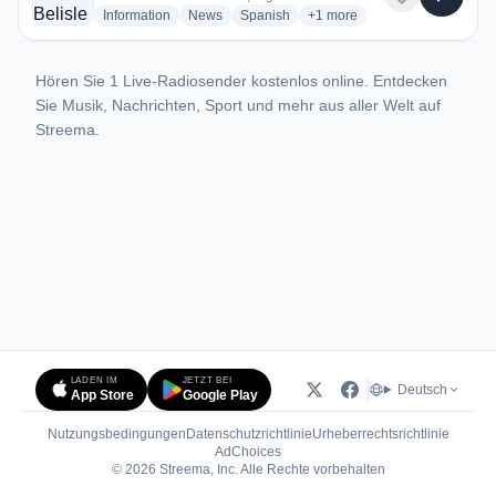
radio stations
radio stations
radio stations
more genres for FM Accion Be
Information
News
Spanish
+1
more
Hören Sie 1 Live-Radiosender kostenlos online. Entdecken
Sie Musik, Nachrichten, Sport und mehr aus aller Welt auf
Streema.
LADEN IM
JETZT BEI
Deutsch
App Store
Google Play
Nutzungsbedingungen
Datenschutzrichtlinie
Urheberrechtsrichtlinie
(öffnet in neuem Tab)
AdChoices
© 2026 Streema, Inc. Alle Rechte vorbehalten