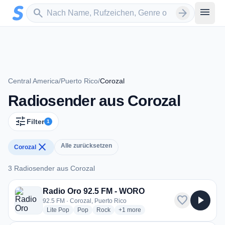
Zum Hauptinhalt springen
Sender suchen
menu
search
arrow_forward
Central America
/
Puerto Rico
/
Corozal
Radiosender aus Corozal
tune
Filter
1
close
Alle zurücksetzen
Corozal
3 Radiosender aus Corozal
3 Radiosender aus Corozal
Radio Oro 92.5 FM - WORO
favorite
play_arrow
92.5 FM · Corozal, Puerto Rico
radio stations
radio stations
radio stations
more genres for Radio Oro 92.5 FM
Lite Pop
Pop
Rock
+1
more