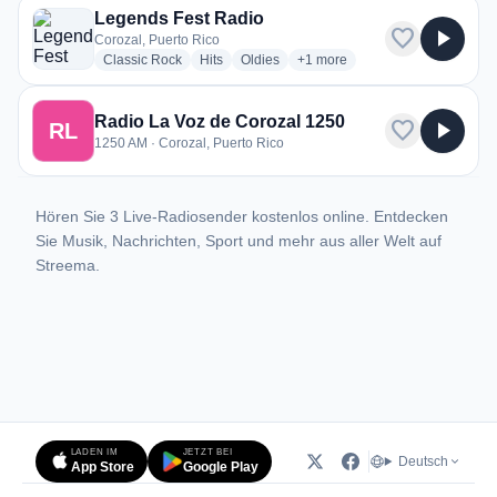
Legends Fest Radio
favorite
play_arrow
Corozal, Puerto Rico
radio stations
radio stations
radio stations
more genres for Legends Fest
Classic Rock
Hits
Oldies
+1
more
Radio La Voz de Corozal 1250
favorite
play_arrow
RL
1250 AM · Corozal, Puerto Rico
Hören Sie 3 Live-Radiosender kostenlos online. Entdecken
Sie Musik, Nachrichten, Sport und mehr aus aller Welt auf
Streema.
LADEN IM
JETZT BEI
Deutsch
App Store
Google Play