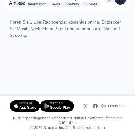
radio stations
radio stations
radio stations
more genres for Radio Amist
Information
News
Spanish
+1
more
Hören Sie 1 Live-Radiosender kostenlos online. Entdecken
Sie Musik, Nachrichten, Sport und mehr aus aller Welt auf
Streema.
LADEN IM
JETZT BEI
Deutsch
App Store
Google Play
Nutzungsbedingungen
Datenschutzrichtlinie
Urheberrechtsrichtlinie
(öffnet in neuem Tab)
AdChoices
© 2026 Streema, Inc. Alle Rechte vorbehalten