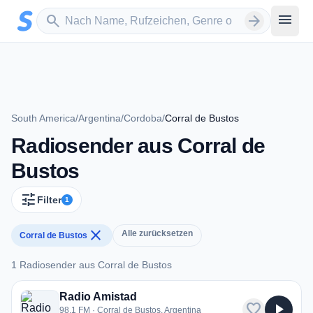
Zum Hauptinhalt springen
Sender suchen
menu
search
arrow_forward
South America
/
Argentina
/
Cordoba
/
Corral de Bustos
Radiosender aus Corral de
Bustos
tune
Filter
1
close
Alle zurücksetzen
Corral de Bustos
1 Radiosender aus Corral de Bustos
1 Radiosender aus Corral de Bustos
Radio Amistad
favorite
play_arrow
98.1 FM · Corral de Bustos, Argentina