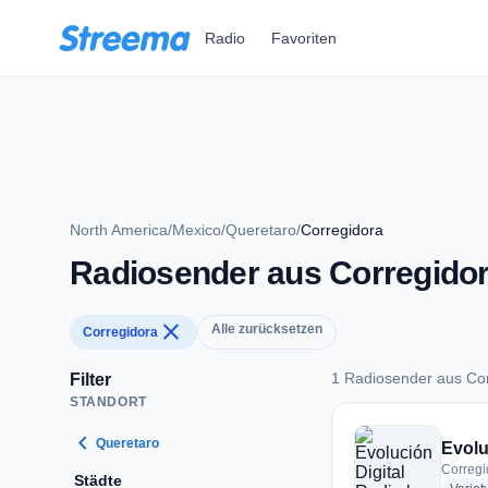
Zum Hauptinhalt springen
Radio
Favoriten
North America
/
Mexico
/
Queretaro
/
Corregidora
Radiosender aus Corregido
close
Alle zurücksetzen
Corregidora
1 Radiosender aus Co
Filter
STANDORT
1 Radiosender aus 
chevron_left
Queretaro
Evolu
Corregi
Städte