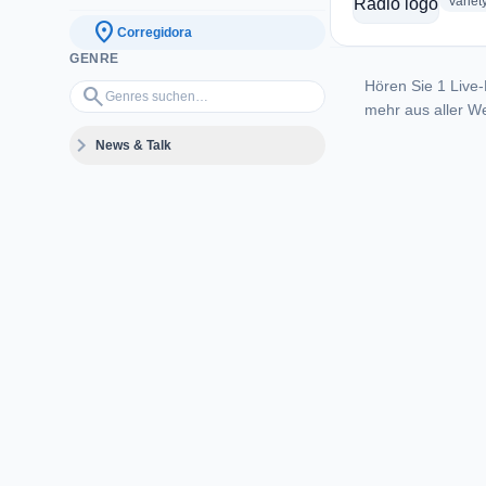
Variet
location_on
Corregidora
GENRE
Hören Sie 1 Live-
Genres suchen…
search
mehr aus aller We
expand_more
News & Talk