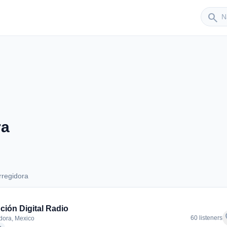
Sender
search
ra
rregidora
Corregidora
ción Digital Radio
f
60 listeners
dora, Mexico