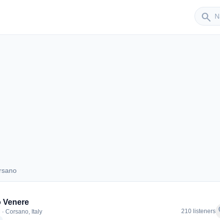
Sender
search
rsano
Corsano
 Venere
f
210 listeners
· Corsano, Italy