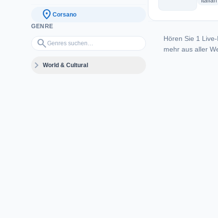
Italian
location_on
Corsano
GENRE
Hören Sie 1 Live-
Genres suchen…
search
mehr aus aller We
expand_more
World & Cultural