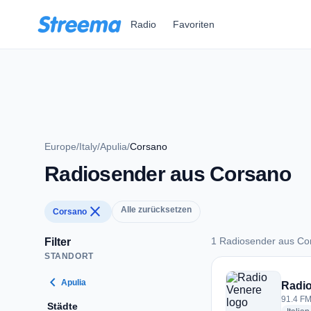
Zum Hauptinhalt springen
Radio
Favoriten
Europe
/
Italy
/
Apulia
/
Corsano
Radiosender aus Corsano
close
Alle zurücksetzen
Corsano
1 Radiosender aus Co
Filter
STANDORT
1 Radiosender aus 
chevron_left
Apulia
Radio
91.4 FM 
Städte