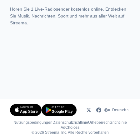
Hören Sie 1 Live-Radiosender kostenlos online. Entdecken
Sie Musik, Nachrichten, Sport und mehr aus aller Welt auf
Streema.
LADEN IM
JETZT BEI
Deutsch
App Store
Google Play
Nutzungsbedingungen
Datenschutzrichtlinie
Urheberrechtsrichtlinie
(öffnet in neuem Tab)
AdChoices
© 2026 Streema, Inc. Alle Rechte vorbehalten