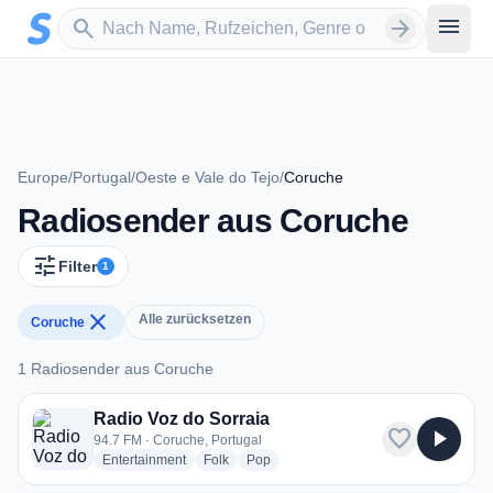
Zum Hauptinhalt springen
Sender suchen
menu
search
arrow_forward
Europe
/
Portugal
/
Oeste e Vale do Tejo
/
Coruche
Radiosender aus Coruche
tune
Filter
1
close
Alle zurücksetzen
Coruche
1 Radiosender aus Coruche
1 Radiosender aus Coruche
Radio Voz do Sorraia
favorite
play_arrow
94.7 FM · Coruche, Portugal
radio stations
radio stations
radio stations
Entertainment
Folk
Pop