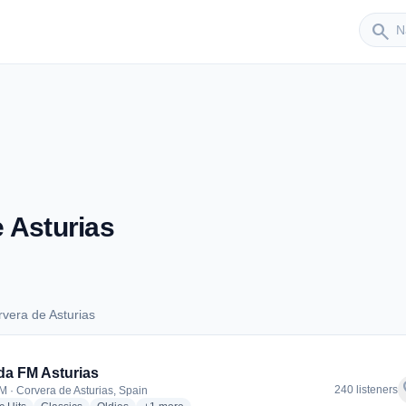
Sender
search
 Asturias
vera de Asturias
orvera de Asturias
a FM Asturias
f
240 listeners
M · Corvera de Asturias, Spain