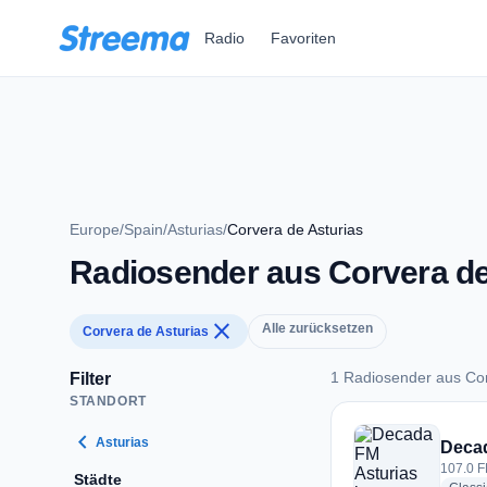
Zum Hauptinhalt springen
Radio
Favoriten
Europe
/
Spain
/
Asturias
/
Corvera de Asturias
Radiosender aus Corvera de
close
Alle zurücksetzen
Corvera de Asturias
1 Radiosender aus Cor
Filter
STANDORT
1 Radiosender aus C
chevron_left
Asturias
Decad
107.0 F
Städte