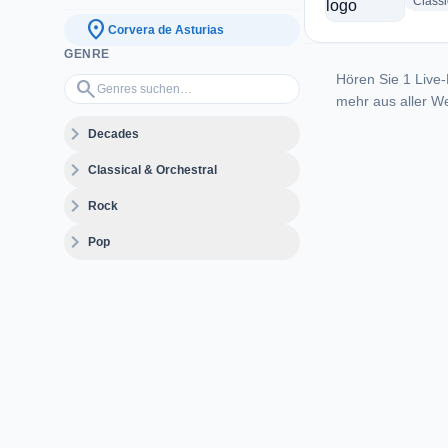
Classi
location_on
Corvera de Asturias
GENRE
Hören Sie 1 Live-
Genres suchen…
search
mehr aus aller We
expand_more
Decades
expand_more
Classical & Orchestral
expand_more
Rock
expand_more
Pop