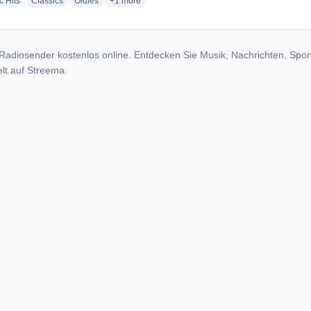
radio stations
radio stations
radio stations
more genres for Decada FM Asturias
c Hits
Classics
Oldies
+1
more
Radiosender kostenlos online. Entdecken Sie Musik, Nachrichten, Spor
lt auf Streema.