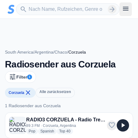
Zum Hauptinhalt springen
Sender suchen
menu
search
arrow_forward
South America
/
Argentina
/
Chaco
/
Corzuela
Radiosender aus Corzuela
tune
Filter
1
close
Alle zurücksetzen
Corzuela
1 Radiosender aus Corzuela
1 Radiosender aus Corzuela
RADIO3 CORZUELA - Radio Tres 89.3
favorite
play_arrow
89.3 FM · Corzuela, Argentina
radio stations
radio stations
radio stations
Pop
Spanish
Top 40