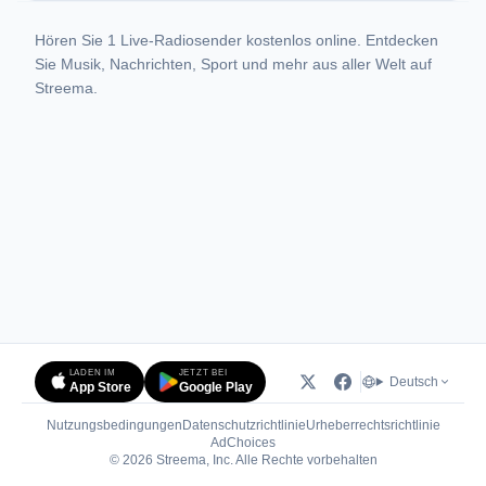
Hören Sie 1 Live-Radiosender kostenlos online. Entdecken
Sie Musik, Nachrichten, Sport und mehr aus aller Welt auf
Streema.
LADEN IM
JETZT BEI
Deutsch
App Store
Google Play
Nutzungsbedingungen
Datenschutzrichtlinie
Urheberrechtsrichtlinie
(öffnet in neuem Tab)
AdChoices
© 2026 Streema, Inc. Alle Rechte vorbehalten