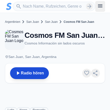
Zum Hauptinhalt springen
Sender suchen
menu
search
arrow_forward
chevron_right
chevron_right
chevron_right
Argentinien
San Juan
San Juan
Cosmos FM San Juan
Cosmos FM San Juan - FM 93.5 - San Juan
Cosmos Información sin lados oscuros
place
San Juan, San Juan, Argentina
play_arrow
favorite
share
Radio hören