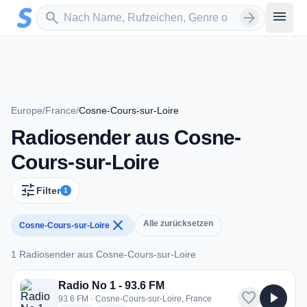
Zum Hauptinhalt springen
Sender suchen
menu
search
arrow_forward
Europe
/
France
/
Cosne-Cours-sur-Loire
Radiosender aus Cosne-
Cours-sur-Loire
tune
Filter
1
close
Alle zurücksetzen
Cosne-Cours-sur-Loire
1 Radiosender aus Cosne-Cours-sur-Loire
1 Radiosender aus Cosne-Cours-sur-Loire
Radio No 1 - 93.6 FM
favorite
play_arrow
93.6 FM · Cosne-Cours-sur-Loire, France