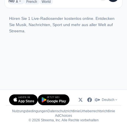
radio stations
radio stations
French
World
Hören Sie 1 Live-Radiosender kostenlos online. Entdecken
Sie Musik, Nachrichten, Sport und mehr aus aller Welt auf
Streema.
LADEN IM
JETZT BEI
Deutsch
App Store
Google Play
Nutzungsbedingungen
Datenschutzrichtlinie
Urheberrechtsrichtlinie
(öffnet in neuem Tab)
AdChoices
© 2026 Streema, Inc. Alle Rechte vorbehalten