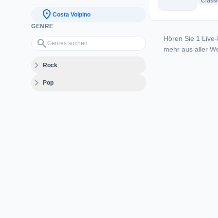
Class
location_on
Costa Volpino
GENRE
Hören Sie 1 Live-
Genres suchen…
search
mehr aus aller We
expand_more
Rock
expand_more
Pop