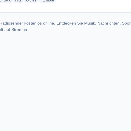
radio stations
radio stations
radio stations
more genres for StudioRadio
ic Rock
Hits
Oldies
+1
more
Radiosender kostenlos online. Entdecken Sie Musik, Nachrichten, Spor
lt auf Streema.