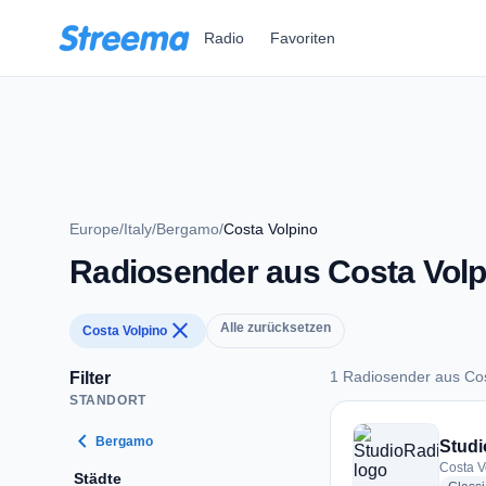
Zum Hauptinhalt springen
Radio
Favoriten
Europe
/
Italy
/
Bergamo
/
Costa Volpino
Radiosender aus Costa Volp
close
Alle zurücksetzen
Costa Volpino
1 Radiosender aus Cos
Filter
STANDORT
1 Radiosender aus 
chevron_left
Bergamo
Stud
Costa Vo
Städte