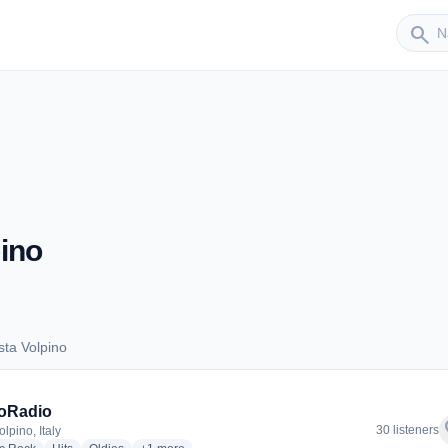
Sender
search
ino
ta Volpino
Costa Volpino
ioRadio
f
30 listeners
lpino, Italy