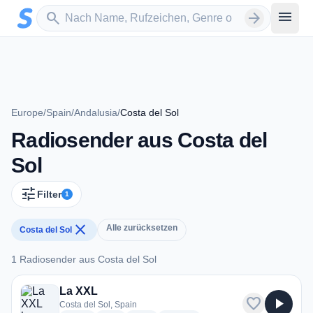
Zum Hauptinhalt springen
Sender suchen
menu
search
arrow_forward
Europe
/
Spain
/
Andalusia
/
Costa del Sol
Radiosender aus Costa del
Sol
tune
Filter
1
close
Alle zurücksetzen
Costa del Sol
1 Radiosender aus Costa del Sol
1 Radiosender aus Costa del Sol
La XXL
favorite
play_arrow
Costa del Sol, Spain