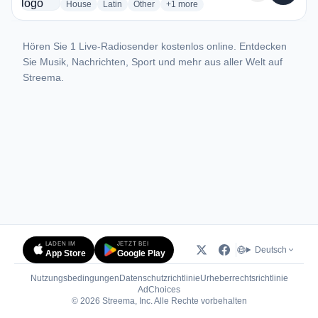
radio stations
radio stations
radio stations
more genres for La XXL
House
Latin
Other
+1
more
Hören Sie 1 Live-Radiosender kostenlos online. Entdecken
Sie Musik, Nachrichten, Sport und mehr aus aller Welt auf
Streema.
LADEN IM
JETZT BEI
Deutsch
App Store
Google Play
Nutzungsbedingungen
Datenschutzrichtlinie
Urheberrechtsrichtlinie
(öffnet in neuem Tab)
AdChoices
© 2026 Streema, Inc. Alle Rechte vorbehalten