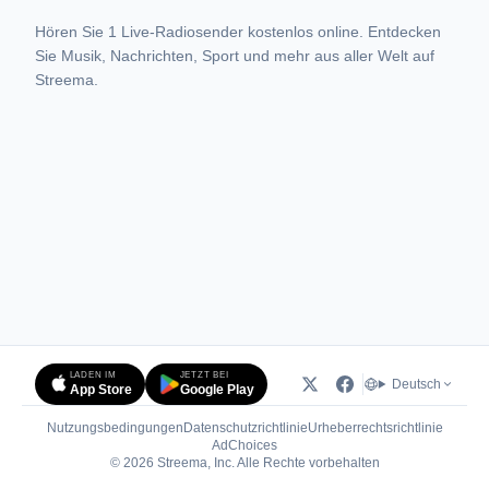
Hören Sie 1 Live-Radiosender kostenlos online. Entdecken
Sie Musik, Nachrichten, Sport und mehr aus aller Welt auf
Streema.
LADEN IM
JETZT BEI
Deutsch
App Store
Google Play
Nutzungsbedingungen
Datenschutzrichtlinie
Urheberrechtsrichtlinie
(öffnet in neuem Tab)
AdChoices
© 2026 Streema, Inc. Alle Rechte vorbehalten