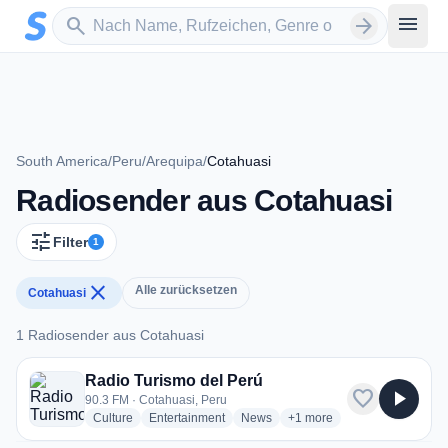
Zum Hauptinhalt springen
Sender suchen
menu
search
arrow_forward
South America
/
Peru
/
Arequipa
/
Cotahuasi
Radiosender aus Cotahuasi
tune
Filter
1
close
Alle zurücksetzen
Cotahuasi
1 Radiosender aus Cotahuasi
1 Radiosender aus Cotahuasi
Radio Turismo del Perú
favorite
play_arrow
90.3 FM · Cotahuasi, Peru
radio stations
radio stations
radio stations
more genres for Radio Tur
Culture
Entertainment
News
+1
more