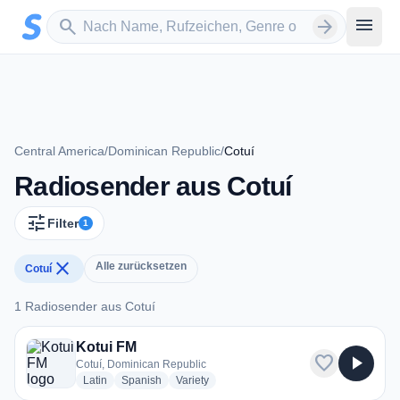
Zum Hauptinhalt springen
Sender suchen
menu
search
arrow_forward
Central America
/
Dominican Republic
/
Cotuí
Radiosender aus Cotuí
tune
Filter
1
close
Alle zurücksetzen
Cotuí
1 Radiosender aus Cotuí
1 Radiosender aus Cotuí
Kotui FM
favorite
play_arrow
Cotuí, Dominican Republic
radio stations
radio stations
radio stations
Latin
Spanish
Variety