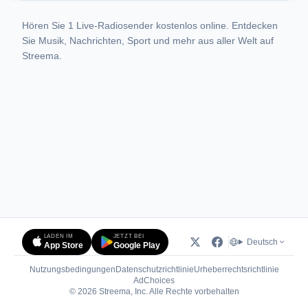
Hören Sie 1 Live-Radiosender kostenlos online. Entdecken
Sie Musik, Nachrichten, Sport und mehr aus aller Welt auf
Streema.
LADEN IM
JETZT BEI
Deutsch
App Store
Google Play
Nutzungsbedingungen
Datenschutzrichtlinie
Urheberrechtsrichtlinie
(öffnet in neuem Tab)
AdChoices
© 2026 Streema, Inc. Alle Rechte vorbehalten