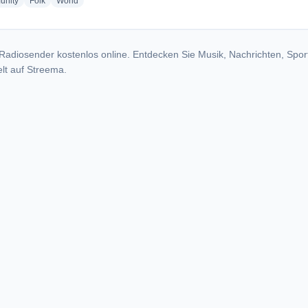
radio stations
radio stations
radio stations
nity
Folk
World
Radiosender kostenlos online. Entdecken Sie Musik, Nachrichten, Spor
lt auf Streema.