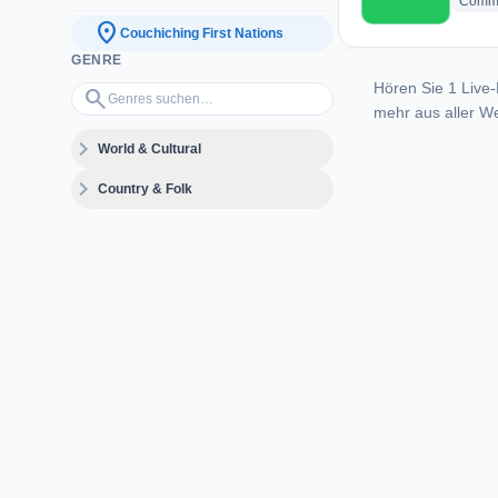
Commu
location_on
Couchiching First Nations
GENRE
Hören Sie 1 Live-
Genres suchen…
search
mehr aus aller We
expand_more
World & Cultural
expand_more
Country & Folk