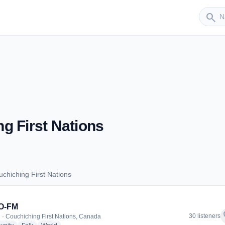
Sender
search
g First Nations
chiching First Nations
ouchiching First Nations
O-FM
f
30 listeners
 · Couchiching First Nations, Canada