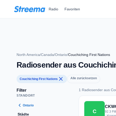
Zum Hauptinhalt springen
Radio
Favoriten
North America
/
Canada
/
Ontario
/
Couchiching First Nations
Radiosender aus Couchichin
close
Alle zurücksetzen
Couchiching First Nations
1 Radiosender aus Cou
Filter
STANDORT
1 Radiosender aus C
chevron_left
Ontario
CKW
C
92.3 FM
Städte