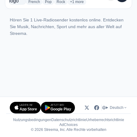
radio stations
radio stations
radio stations
more genres for Oxygène
French
Pop
Rock
+1
more
Hören Sie 1 Live-Radiosender kostenlos online. Entdecken
Sie Musik, Nachrichten, Sport und mehr aus aller Welt auf
Streema.
LADEN IM
JETZT BEI
Deutsch
App Store
Google Play
Nutzungsbedingungen
Datenschutzrichtlinie
Urheberrechtsrichtlinie
(öffnet in neuem Tab)
AdChoices
© 2026 Streema, Inc. Alle Rechte vorbehalten