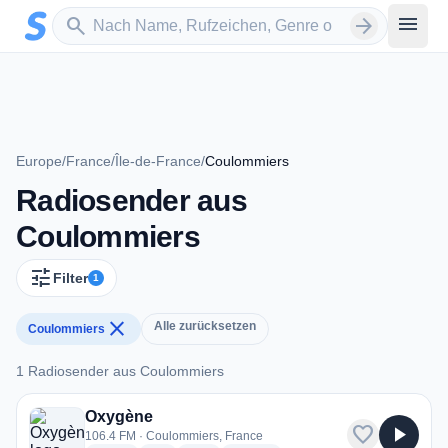
Zum Hauptinhalt springen
Sender suchen
menu
search
arrow_forward
Europe
/
France
/
Île-de-France
/
Coulommiers
Radiosender aus
Coulommiers
tune
Filter
1
close
Alle zurücksetzen
Coulommiers
1 Radiosender aus Coulommiers
1 Radiosender aus Coulommiers
Oxygène
favorite
play_arrow
106.4 FM · Coulommiers, France