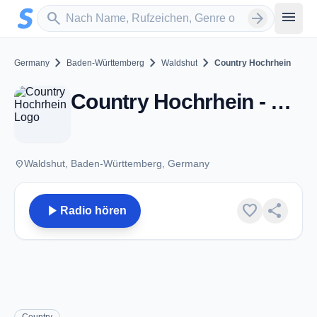
Zum Hauptinhalt springen
Sender suchen
menu
search
arrow_forward
chevron_right
chevron_right
chevron_right
Germany
Baden-Württemberg
Waldshut
Country Hochrhein
Country Hochrhein - Waldshut
place
Waldshut, Baden-Württemberg, Germany
play_arrow
favorite
share
Radio hören