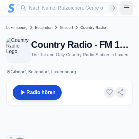
Zum Hauptinhalt springen
Sender suchen
menu
search
arrow_forward
chevron_right
chevron_right
chevron_right
Luxembourg
Bettendorf
Gilsdorf
Country Radio
Country Radio - FM 103.9 - Gilsdorf
The 1st and Only Country Radio Station in Luxembourg/Europe
place
Gilsdorf, Bettendorf, Luxembourg
play_arrow
favorite
share
Radio hören