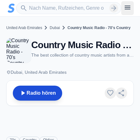
Zum Hauptinhalt springen
Sender suchen
menu
search
arrow_forward
chevron_right
chevron_right
United Arab Emirates
Dubai
Country Music Radio - 70's Country
Country Music Radio - 70's Country - Dubai
The best collection of country music artists from around the world
place
Dubai, United Arab Emirates
play_arrow
favorite
share
Radio hören