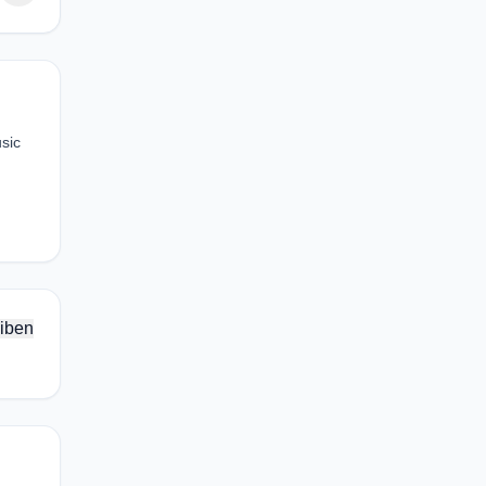
sic
iben