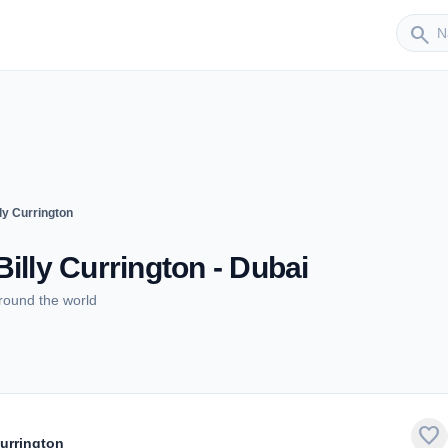
Sender
search
ly Currington
illy Currington - Dubai
around the world
favorite
Currington