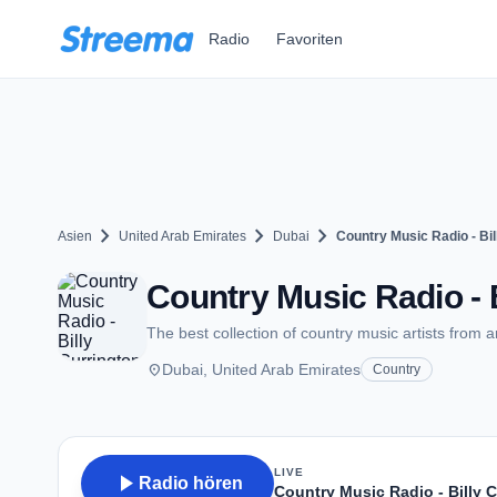
Zum Hauptinhalt springen
Radio
Favoriten
chevron_right
chevron_right
chevron_right
Asien
United Arab Emirates
Dubai
Country Music Radio - Bil
Country Music Radio - B
The best collection of country music artists from 
place
Dubai, United Arab Emirates
Country
LIVE
play_arrow
Radio hören
Country Music Radio - Billy 